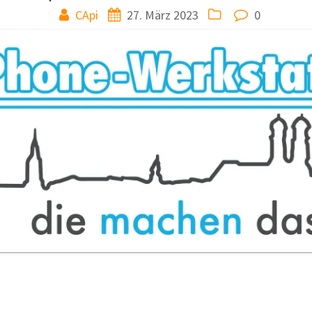
CApi
27. März 2023
0