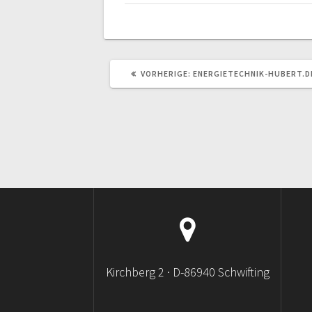
VORHERIGER
VORHERIGE:
ENERGIETECHNIK-HUBERT.D
BEITRAG:
Kirchberg 2 · D-86940 Schwifting