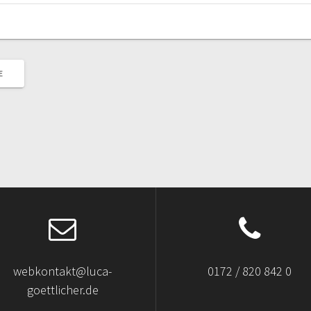
E
webkontakt@luca-
0172 / 820 842 0
goettlicher.de