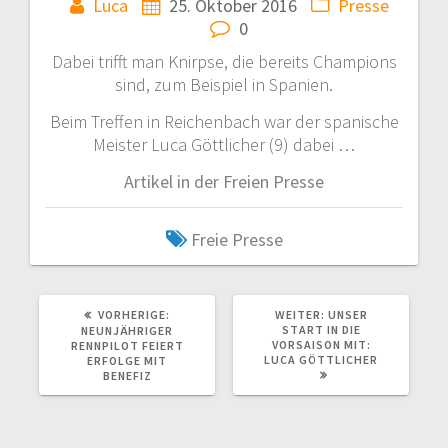
Luca
25. Oktober 2016
Presse
0
Dabei trifft man Knirpse, die bereits Champions
sind, zum Beispiel in Spanien.
Beim Treffen in Reichenbach war der spanische
Meister Luca Göttlicher (9) dabei …
Artikel in der Freien Presse
Freie Presse
VORHERIGER
NÄCHSTER
VORHERIGE:
WEITER:
UNSER
BEITRAG:
BEITRAG:
START IN DIE
NEUNJÄHRIGER
VORSAISON MIT:
RENNPILOT FEIERT
LUCA GÖTTLICHER
ERFOLGE MIT
BENEFIZ