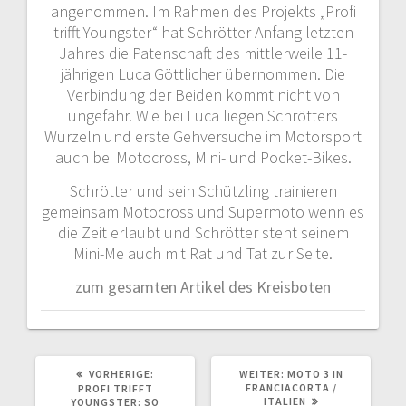
angenommen. Im Rahmen des Projekts „Profi
trifft Youngster“ hat Schrötter Anfang letzten
Jahres die Patenschaft des mittlerweile 11-
jährigen Luca Göttlicher übernommen. Die
Verbindung der Beiden kommt nicht von
ungefähr. Wie bei Luca liegen Schrötters
Wurzeln und erste Gehversuche im Motorsport
auch bei Motocross, Mini- und Pocket-Bikes.
Schrötter und sein Schützling trainieren
gemeinsam Motocross und Supermoto wenn es
die Zeit erlaubt und Schrötter steht seinem
Mini-Me auch mit Rat und Tat zur Seite.
zum gesamten Artikel des Kreisboten
VORHERIGER
NÄCHSTER
VORHERIGE:
WEITER:
MOTO 3 IN
BEITRAG:
BEITRAG:
FRANCIACORTA /
PROFI TRIFFT
ITALIEN
YOUNGSTER: SO