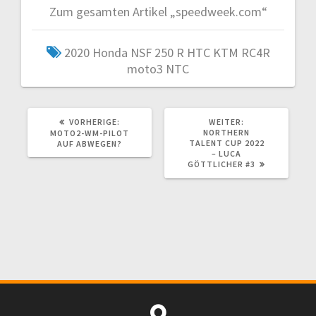
Zum gesamten Artikel „speedweek.com“
2020
Honda NSF 250 R
HTC
KTM RC4R
moto3
NTC
VORHERIGER
NÄCHSTER
VORHERIGE:
WEITER:
BEITRAG:
BEITRAG:
NORTHERN
MOTO2-WM-PILOT
TALENT CUP 2022
AUF ABWEGEN?
– LUCA
GÖTTLICHER #3