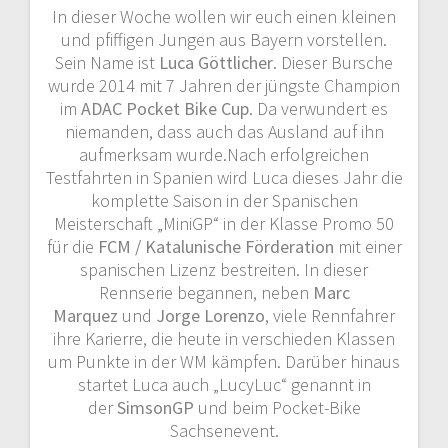
In dieser Woche wollen wir euch einen kleinen
und pfiffigen Jungen aus Bayern vorstellen.
Sein Name ist
Luca Göttlicher
. Dieser Bursche
wurde 2014 mit 7 Jahren der jüngste Champion
im
ADAC Pocket Bike Cup
. Da verwundert es
niemanden, dass auch das Ausland auf ihn
aufmerksam wurde.
Nach erfolgreichen
Testfahrten in Spanien wird Luca dieses Jahr die
komplette Saison in der Spanischen
Meisterschaft „MiniGP“ in der Klasse Promo 50
für die
FCM / Katalunische Förderation
mit einer
spanischen Lizenz bestreiten. In dieser
Rennserie begannen, neben
Marc
Marquez
und
Jorge Lorenzo
, viele Rennfahrer
ihre Karierre, die heute in verschieden Klassen
um Punkte in der WM kämpfen. Darüber hinaus
startet Luca auch „LucyLuc“ genannt in
der
SimsonGP
und beim Pocket-Bike
Sachsenevent.