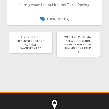
zum gesamten Artikel bei Tuca-Racing
Tuca-Racing
VORHERIGER
NÄCHSTER
VORHERIGE:
WEITER:
25. SÜMA:
BEITRAG:
BEITRAG:
AM WOCHENENDE
BESUCHERREKORD
DREHT SICH ALLES
AUF DER
UM MOTORRÄDER
SACHSENKRAD