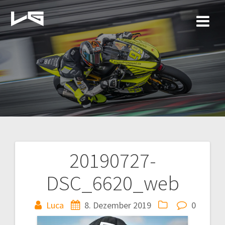
Zum
Inhalt
springen
20190727-
Beitragsnavigation
DSC_6620_web
Luca
8. Dezember 2019
0